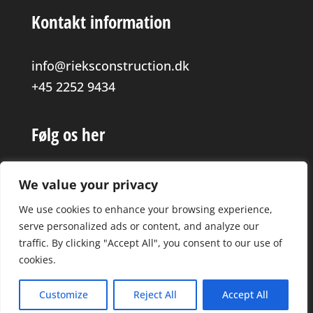
Kontakt information
info@rieksconstruction.dk
+45 2252 9434
Følg os her



We value your privacy
We use cookies to enhance your browsing experience,
serve personalized ads or content, and analyze our
traffic. By clicking "Accept All", you consent to our use of
cookies.
Customize
Reject All
Accept All
Rieks Construction er udviklet & hosted af #dominoevers