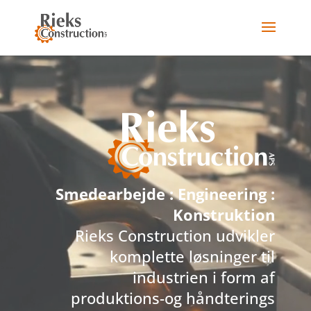
Smedearbejde : Engineering :
Konstruktion
Rieks Construction udvikler
komplette løsninger til
industrien i form af
produktions-og håndterings