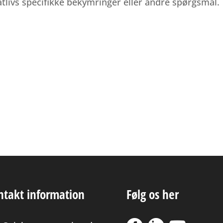
tlivs specifikke bekymringer eller andre spørgsmål.
ntakt information
Følg os her